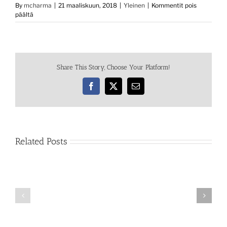
By
mcharma
|
21 maaliskuun, 2018
|
Yleinen
|
Kommentit pois
artikkelissa
päältä
Kerhokonferenssi,
Seinäjoki
24.3.2018
Share This Story, Choose Your Platform!
Facebook
X
Email
Related Posts