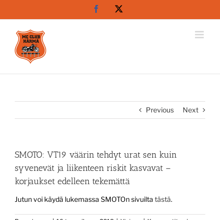
Skip
Facebook
X
to
content
Previous
Next
SMOTO: VT19 väärin tehdyt urat sen kuin
syvenevät ja liikenteen riskit kasvavat –
korjaukset edelleen tekemättä
Jutun voi käydä lukemassa SMOTOn sivuilta
tästä
.