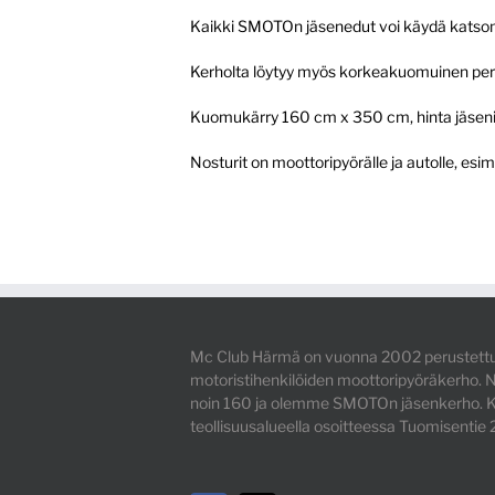
Kaikki SMOTOn jäsenedut voi käydä kats
Kerholta löytyy myös korkeakuomuinen peräkä
Kuomukärry 160 cm x 350 cm, hinta jäseni
Nosturit on moottoripyörälle ja autolle, es
Mc Club Härmä on vuonna 2002 perustettu
motoristihenkilöiden moottoripyöräkerho
noin 160 ja olemme SMOTOn jäsenkerho. K
teollisuusalueella osoitteessa Tuomisentie