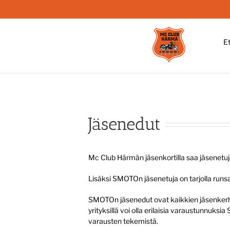
Skip
to
content
E
Jäsenedut
Mc Club Härmän jäsenkortilla saa jäsenetuj
Lisäksi SMOTOn jäsenetuja on tarjolla runsa
SMOTOn jäsenedut ovat kaikkien jäsenkerhojen
yrityksillä voi olla erilaisia varaustunnu
varausten tekemistä.