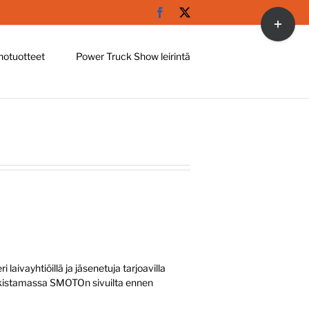
Facebook
X
Toggle
Sliding
Bar
hotuotteet
Power Truck Show leirintä
Area
aivayhtiöillä ja jäsenetuja tarjoavilla
tarkistamassa SMOTOn sivuilta ennen