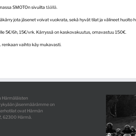
omassa SMOTOn sivuilta
täällä.
rry jota jäsenet voivat vuokrata, sekä hyvät tilat ja välineet huolto 
lle 5€/6h, 15€/vrk. Kärryssä on kaskovakuutus, omavastuu 150€.
im. renkaan vaihto käy mukavasti.
 Härmäläisten
. Nykyään jäsenmäärämme on
erhotilat ovat Härmän
 2, 62300 Härmä.