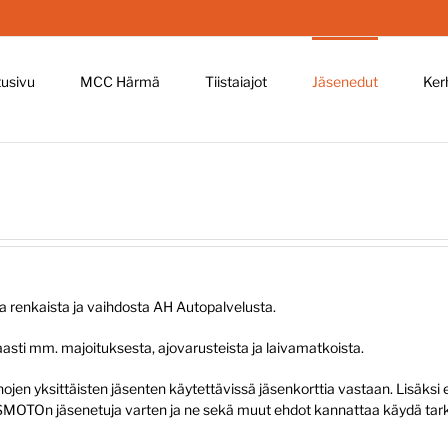
tusivu
MCC Härmä
Tiistaiajot
Jäsenedut
Ker
a renkaista ja vaihdosta AH Autopalvelusta.
asti mm. majoituksesta, ajovarusteista ja laivamatkoista.
 yksittäisten jäsenten käytettävissä jäsenkorttia vastaan. Lisäksi eri l
ksia SMOTOn jäsenetuja varten ja ne sekä muut ehdot kannattaa käydä 