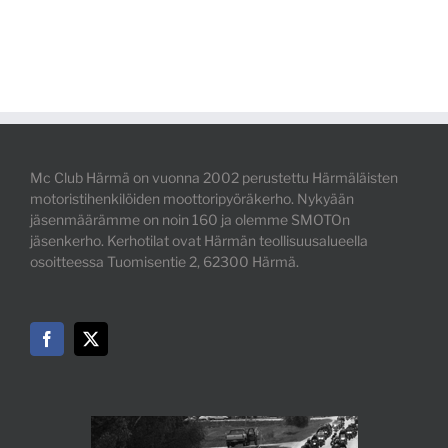
Mc Club Härmä on vuonna 2002 perustettu Härmäläisten
motoristihenkilöiden moottoripyöräkerho. Nykyään
jäsenmäärämme on noin 160 ja olemme SMOTOn
jäsenkerho. Kerhotilat ovat Härmän teollisuusalueella
osoitteessa Tuomisentie 2, 62300 Härmä.