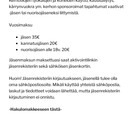
Kerhotilojen työkalujen ja koneiden käyttö, kausisäilytys,
kärrynvuokra ym. kerhon sponsoroimat tapahtumat vaativat
-jäsen tai nuorisojäseneksi liittymistä.
Vuosimaksu
jäsen 35€
kannatusjäsen 20€
nuorisojäsen alle 18v. 20€
Jäsenmaksun maksettuasi saat aktivointilinkin
jäsenrekisteriin sekä sähköisen jäsenkortin.
Huom! Jäsenrekisteriin kirjautuakseen, jäsenellä tulee olla
oma sähköpostiosoite. Mikäli käyttää yhteistä sähköpostia,
laskut ja tiedotteet voidaan lähettää, mutta jäsenrekisteriin
kirjautuminen ei onnistu.
-Hakulomakkeeseen tästä-