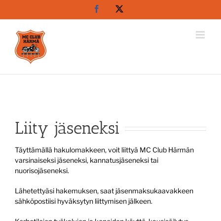
Skip
Facebook
X
to
content
Liity jäseneksi
Täyttämällä hakulomakkeen, voit liittyä MC Club Härmän
varsinaiseksi jäseneksi, kannatusjäseneksi tai
nuorisojäseneksi.
Lähetettyäsi hakemuksen, saat jäsenmaksukaavakkeen
sähköpostiisi hyväksytyn liittymisen jälkeen.