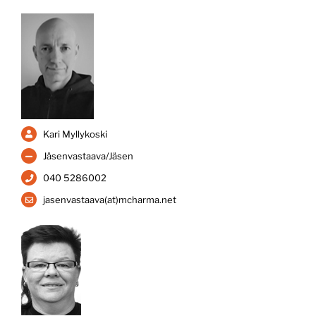
Kari Myllykoski
Jäsenvastaava/Jäsen
040 5286002
jasenvastaava(at)mcharma.net