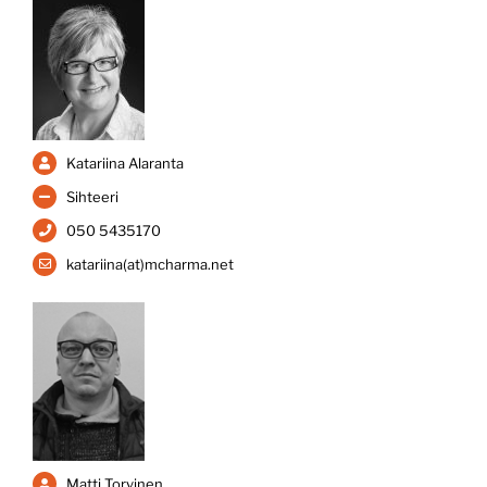
Katariina Alaranta
Sihteeri
050 5435170
katariina(at)mcharma.net
Matti Torvinen