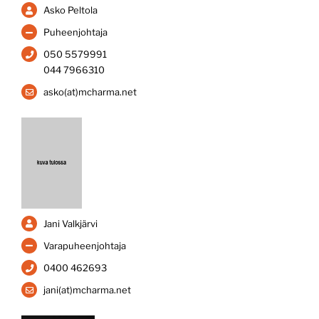
Asko Peltola
Puheenjohtaja
050 5579991
044 7966310
asko(at)mcharma.net
Jani Valkjärvi
Varapuheenjohtaja
0400 462693
jani(at)mcharma.net