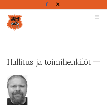
Skip
Facebook
X
to
content
Hallitus ja toimihenkilöt