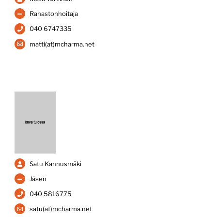
Rahastonhoitaja
040 6747335
matti(at)mcharma.net
Satu Kannusmäki
Jäsen
040 5816775
satu(at)mcharma.net