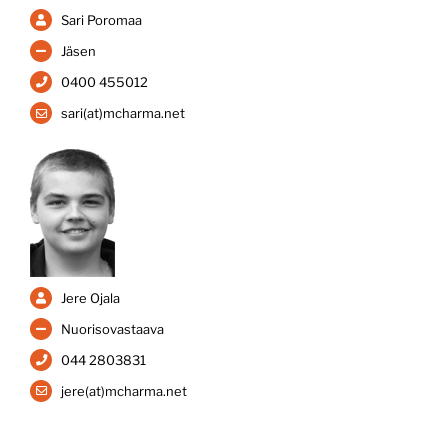
Sari Poromaa
Jäsen
0400 455012
sari(at)mcharma.net
Jere Ojala
Nuorisovastaava
044 2803831
jere(at)mcharma.net