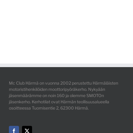
Mc Club Härmä on vuonna 2002 perustettu Härmäläisten
motoristihenkilöiden moottoripyöräkerho. Nykyään
jäsenmäärämme on noin 160 ja olemme SMOTOn
jäsenkerho. Kerhotilat ovat Härmän teollisuusalueella
osoitteessa Tuomisentie 2, 62300 Härmä.