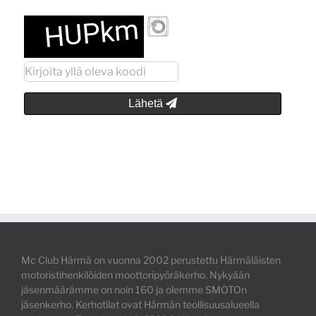
Lähetä
Mc Club Härmä on vuonna 2002 perustettu Härmäläisten
motoristihenkilöiden moottoripyöräkerho. Nykyään
jäsenmäärämme on noin 160 ja olemme SMOTOn
jäsenkerho. Kerhotilat ovat Härmän teollisuusalueella