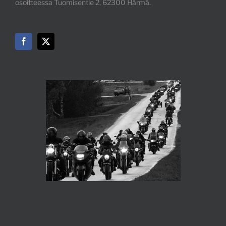
osoitteessa Tuomisentie 2, 62300 Härmä.