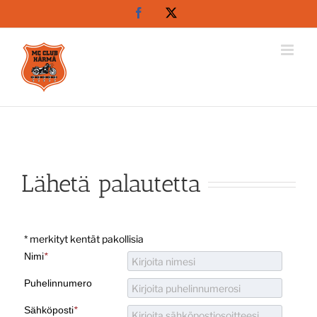
Skip
Facebook
X
to
content
Lähetä palautetta
* merkityt kentät pakollisia
Nimi
*
Puhelinnumero
Sähköposti
*