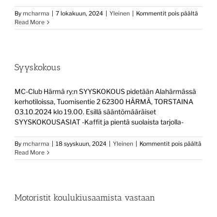
artikke
By
mcharma
|
7 lokakuun, 2024
|
Yleinen
|
Kommentit pois päältä
Read More
Syyskokous
MC-Club Härmä ry:n SYYSKOKOUS pidetään Alahärmässä
kerhotiloissa, Tuomisentie 2 62300 HÄRMÄ, TORSTAINA
03.10.2024 klo 19.00. Esillä sääntömääräiset
SYYSKOKOUSASIAT -Kaffit ja pientä suolaista tarjolla-
artikk
By
mcharma
|
18 syyskuun, 2024
|
Yleinen
|
Kommentit pois päältä
Syys
Read More
Motoristit koulukiusaamista vastaan