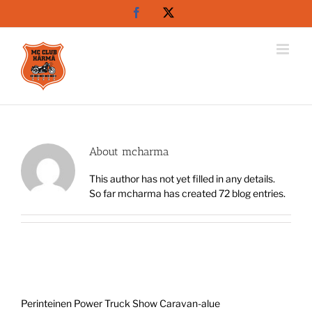
Skip
Facebook
X
to
content
About
mcharma
This author has not yet filled in any details.
So far mcharma has created 72 blog entries.
Perinteinen Power Truck Show Caravan-alue