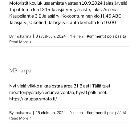
Motoristit koulukiusaamista vastaan 10.9.2024 Jalasjärvellä.
Tapahtuma klo 12:15 Jalasjärven ylä-aste, Jalas-Areena
Kauppilantie 3 E Jalasjärvi Kokoontuminen klo 11.45 ABC
Jalasjärvi, Oikotie 1, Jalasjärvi Lähtö kerholta klo 10.00
artikke
By
mcharma
|
8 syyskuun, 2024
|
Yleinen
|
Kommentit pois päältä
Motori
Read More
kouluk
vasta
MP-arpa
Nyt vielä viikko aikaa ostaa arpa 31.8 asti! Tällä tuet
moottoripyöräilyn edunvalvontaa, hyvät palkinnot.
https://kauppa.smoto.fi/
artikke
By
mcharma
|
25 elokuun, 2024
|
Yleinen
|
Kommentit pois päältä
MP-
Read More
arpa