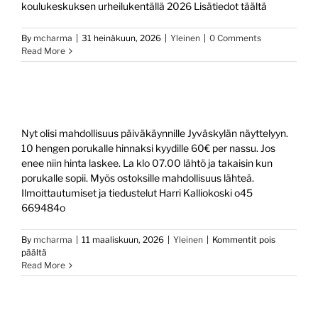
koulukeskuksen urheilukentällä 2026 Lisätiedot täältä
By
mcharma
|
31 heinäkuun, 2026
|
Yleinen
|
0 Comments
Read More
Nyt olisi mahdollisuus päiväkäynnille Jyväskylän näyttelyyn.
10 hengen porukalle hinnaksi kyydille 60€ per nassu. Jos
enee niin hinta laskee. La klo 07.00 lähtö ja takaisin kun
porukalle sopii. Myös ostoksille mahdollisuus lähteä.
Ilmoittautumiset ja tiedustelut Harri Kalliokoski o45
669484o
By
mcharma
|
11 maaliskuun, 2026
|
Yleinen
|
Kommentit pois
artikkelissa
päältä
Read More