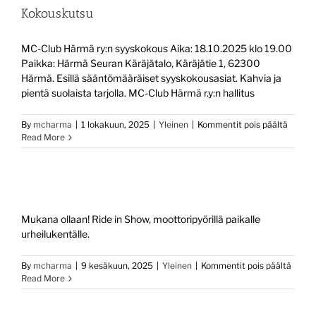
Kokouskutsu
MC-Club Härmä ry:n syyskokous Aika: 18.10.2025 klo 19.00
Paikka: Härmä Seuran Käräjätalo, Käräjätie 1, 62300
Härmä. Esillä sääntömääräiset syyskokousasiat. Kahvia ja
pientä suolaista tarjolla. MC-Club Härmä r.y:n hallitus
artikke
By
mcharma
|
1 lokakuun, 2025
|
Yleinen
|
Kommentit pois päältä
Kokous
Read More
Mukana ollaan! Ride in Show, moottoripyörillä paikalle
urheilukentälle.
artikk
By
mcharma
|
9 kesäkuun, 2025
|
Yleinen
|
Kommentit pois päältä
Read More