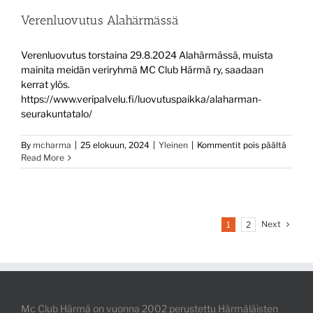
Verenluovutus Alahärmässä
Verenluovutus torstaina 29.8.2024 Alahärmässä, muista
mainita meidän veriryhmä MC Club Härmä ry, saadaan
kerrat ylös.
https://www.veripalvelu.fi/luovutuspaikka/alaharman-
seurakuntatalo/
artikke
By
mcharma
|
25 elokuun, 2024
|
Yleinen
|
Kommentit pois päältä
Verenl
Read More
Alahä
Next
1
2
Mc Club Härmä on vuonna 2002 perustettu Härmäläisten