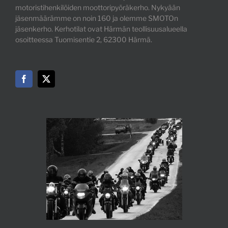
motoristihenkilöiden moottoripyöräkerho. Nykyään
jäsenmäärämme on noin 160 ja olemme SMOTOn
jäsenkerho. Kerhotilat ovat Härmän teollisuusalueella
osoitteessa Tuomisentie 2, 62300 Härmä.