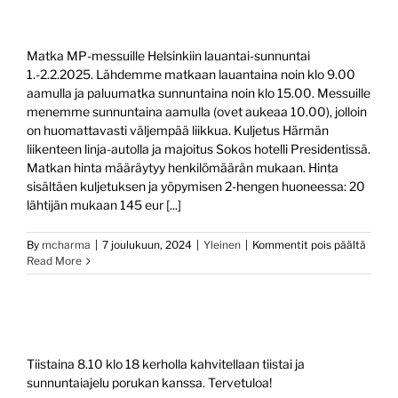
Matka MP-messuille Helsinkiin lauantai-sunnuntai
1.-2.2.2025. Lähdemme matkaan lauantaina noin klo 9.00
aamulla ja paluumatka sunnuntaina noin klo 15.00. Messuille
menemme sunnuntaina aamulla (ovet aukeaa 10.00), jolloin
on huomattavasti väljempää liikkua. Kuljetus Härmän
liikenteen linja-autolla ja majoitus Sokos hotelli Presidentissä.
Matkan hinta määräytyy henkilömäärän mukaan. Hinta
sisältäen kuljetuksen ja yöpymisen 2-hengen huoneessa: 20
lähtijän mukaan 145 eur [...]
artikk
By
mcharma
|
7 joulukuun, 2024
|
Yleinen
|
Kommentit pois päältä
Read More
Tiistaina 8.10 klo 18 kerholla kahvitellaan tiistai ja
sunnuntaiajelu porukan kanssa. Tervetuloa!