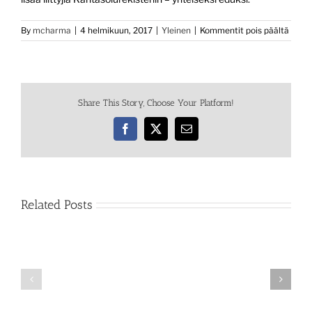
artikk
By
mcharma
|
4 helmikuun, 2017
|
Yleinen
|
Kommentit pois päältä
Verta
pakki
hallit
on
alkan
Share This Story, Choose Your Platform!
Facebook
X
Email
Related Posts