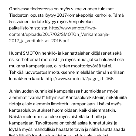
Oheisessa tiedostossa on myös viime vuoden tulokset.
Tiedoston lopusta löytyy 2017-lomakepohja kerhoille. Tämä
5-sivuinen tiedote löytyy myös Veripalvelun
paikallistoimistoista.
http://www.smoto.fi/wp-
content/uploads/2017/02/SMOTOn_Verikampanja-
2017_ja_veritulokset-2016.pdf
Huom! SMOTOn henkilö- ja kannattajahenkilöjäsenet sekä
ns. kerhottomat motoristit ja myös muut, jotka haluavat olla
mukana kampanjassa, oli sitten moottoripyörää tai ei.
Tehkää luovutustusilmoituksenne mielellään tämän erillisen
lomakkeen kautta
http://www.smoto.fi/?page_id=466
Juhlavuoden kunniaksi kampanjassa huomioidaan myös
aiemmat ”vanhat” liittymiset Kantasolurekisteriin, mikäli niitä
tietoja ei ole aiemmin ilmoitettu kampanjaan. Lisäksi myös
kantasoluluovutukset huomioidaan, kaikki aiemmatkin.
Näistä molemmista tulee myös pisteitä kerhoille ja
kampanjaan. Tavoitteena on tehdä asiaa tunnetutuksi ja
löytää myös mahdollisia haastateltavia ja näitä kautta saada
lisää liittyjiä Kantasolurekisteriin – yhteiseksi eduksi.