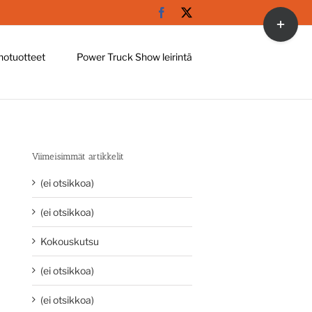
Facebook
X
Toggle
Sliding
Bar
hotuotteet
Power Truck Show leirintä
Area
Viimeisimmät artikkelit
(ei otsikkoa)
(ei otsikkoa)
Kokouskutsu
(ei otsikkoa)
(ei otsikkoa)