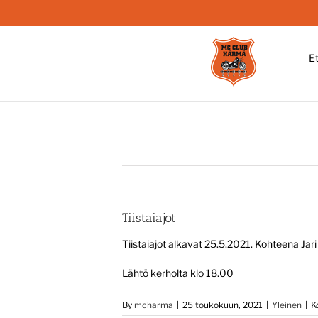
Skip
to
content
E
Tiistaiajot
Tiistaiajot alkavat 25.5.2021. Kohteena Jar
Lähtö kerholta klo 18.00
By
mcharma
|
25 toukokuun, 2021
|
Yleinen
|
K