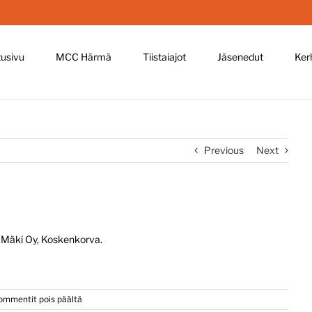
tusivu
MCC Härmä
Tiistaiajot
Jäsenedut
Ker
Previous
Next
i Mäki Oy, Koskenkorva.
artikkelissa
ommentit pois päältä
Tiistaiajot