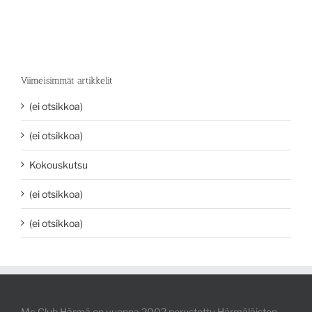
Viimeisimmät artikkelit
(ei otsikkoa)
(ei otsikkoa)
Kokouskutsu
(ei otsikkoa)
(ei otsikkoa)
Mc Club Härmä on vuonna 2002 perustettu Härmäläisten