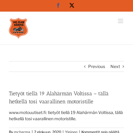
Skip
Facebook
X
to
content
Previous
Next
Tietyöt tiellä 19 Alahärmän Voltissa – tällä
hetkellä tosi vaarallinen motoristille
www.motouutiset.fi: tietyöt tiellä 19 Alahärmän Voltissa, tällä
hetkellä tosi vaarallinen motoristille.
artikkel
By
mcharma
|
2 elokuun, 2020
|
Yleinen
|
Kommentit pois päältä