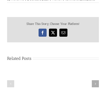
Tietyöt
tiellä
19
Alahär
Voltissa
Share This Story, Choose Your Platform!
–
tällä
hetkellä
Facebook
X
Email
tosi
vaaralli
motorist
Related Posts