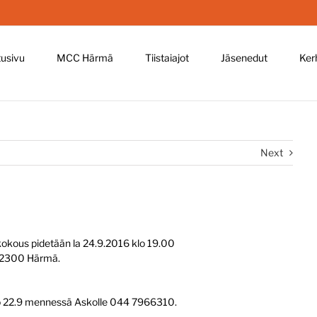
tusivu
MCC Härmä
Tiistaiajot
Jäsenedut
Ker
Next
kous pidetään la 24.9.2016 klo 19.00
 62300 Härmä.
 to 22.9 mennessä Askolle 044 7966310.