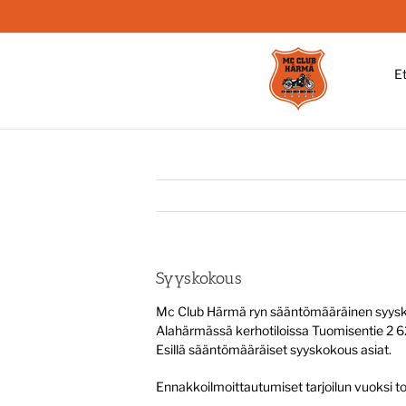
Skip
to
content
E
Syyskokous
Mc Club Härmä ryn sääntömääräinen syysko
Alahärmässä kerhotiloissa Tuomisentie 2
Esillä sääntömääräiset syyskokous asiat.
Ennakkoilmoittautumiset tarjoilun vuoksi