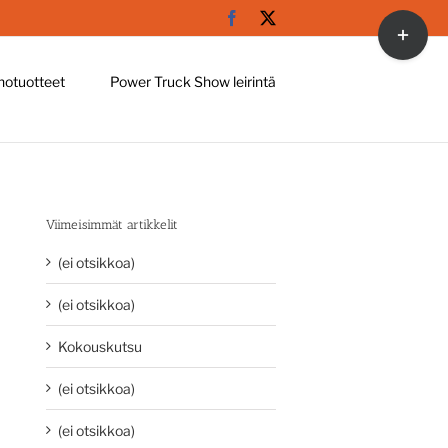
Facebook
X
Toggle
Sliding
Bar
hotuotteet
Power Truck Show leirintä
Area
Viimeisimmät artikkelit
(ei otsikkoa)
(ei otsikkoa)
Kokouskutsu
(ei otsikkoa)
(ei otsikkoa)