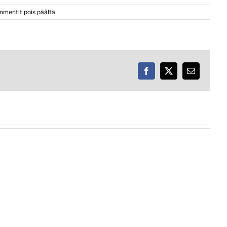
artikkelissa
mentit pois päältä
Syyskokous
Facebook
X
Email
Kokouskutsu