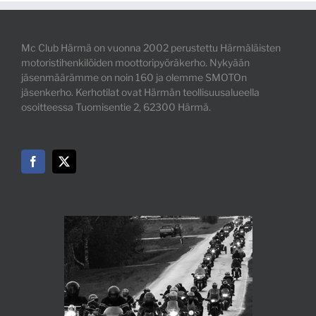
Mc Club Härmä on vuonna 2002 perustettu Härmäläisten
motoristihenkilöiden moottoripyöräkerho. Nykyään
jäsenmäärämme on noin 160 ja olemme SMOTOn
jäsenkerho. Kerhotilat ovat Härmän teollisuusalueella
osoitteessa Tuomisentie 2, 62300 Härmä.