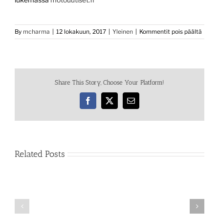
artikk
By
mcharma
|
12 lokakuun, 2017
|
Yleinen
|
Kommentit pois päältä
SMOT
Motori
vaaral
tienp
Alahä
Share This Story, Choose Your Platform!
sen
kuin
huono
Facebook
X
Email
–
tienpi
ei
kiinno
Related Posts