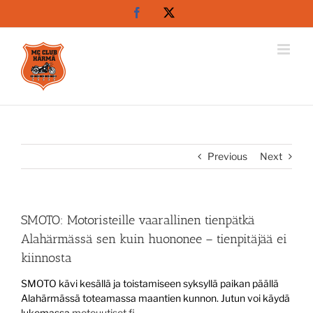
Skip
Facebook
X
to
content
Previous
Next
SMOTO: Motoristeille vaarallinen tienpätkä
Alahärmässä sen kuin huononee – tienpitäjää ei
kiinnosta
SMOTO kävi kesällä ja toistamiseen syksyllä paikan päällä
Alahärmässä toteamassa maantien kunnon. Jutun voi käydä
lukemassa
motouutiset.fi