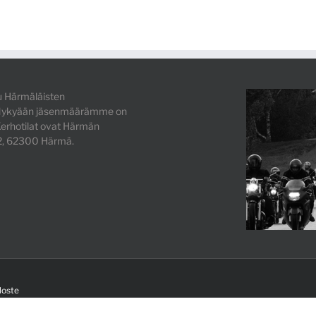
 Härmäläisten
. Nykyään jäsenmäärämme on
erhotilat ovat Härmän
 2, 62300 Härmä.
loste