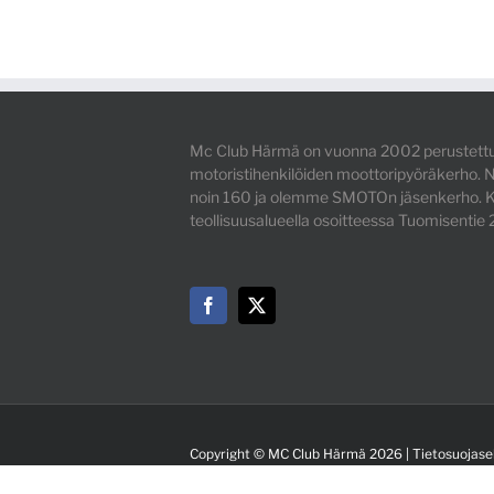
Mc Club Härmä on vuonna 2002 perustettu
motoristihenkilöiden moottoripyöräkerho
noin 160 ja olemme SMOTOn jäsenkerho. K
teollisuusalueella osoitteessa Tuomisentie
Copyright © MC Club Härmä 2026 |
Tietosuojase