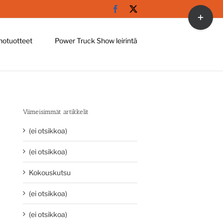
Facebook
X
Toggle
Sliding
Bar
hotuotteet
Power Truck Show leirintä
Area
Viimeisimmät artikkelit
(ei otsikkoa)
(ei otsikkoa)
Kokouskutsu
(ei otsikkoa)
(ei otsikkoa)