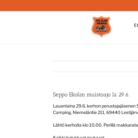
Skip
to
content
E
Seppo Ekolan muistoajo la 29.6.
Lauantaina 29.6. kerhon perustajajäsenen Se
Camping, Niemeläntie 211, 69440 Lestijärvi
Lähtö kerholta klo 10.00. Perillä makkaratar
Kaikki halukkaat mukaan!