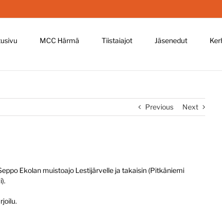
tusivu
MCC Härmä
Tiistaiajot
Jäsenedut
Ker
Previous
Next
ppo Ekolan muistoajo Lestijärvelle ja takaisin (Pitkäniemi
).
joilu.