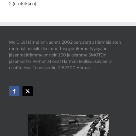
(ei otsikkoa)
Mc Club Härmä on vuonna 2002 perustettu Härmäläisten
motoristihenkilöiden moottoripyöräkerho. Nykyään
jäsenmäärämme on noin 160 ja olemme SMOTOn
jäsenkerho. Kerhotilat ovat Härmän teollisuusalueella
osoitteessa Tuomisentie 2, 62300 Härmä.