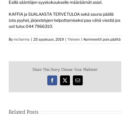
Esillä sääntöjen syyskokoukselle määräämät asiat.
KAFFIA ja SUALAASTA TERVETULOA sekä sauna päällä
(ota pyyhe), järjestelyjen helpottamiseksi paa vähä viestiä jos
oot tulos 044 7966310.
artikk
By
mcharma
|
25 syyskuun, 2019
|
Yleinen
|
Kommentit pois päältä
KOK
Share This Story, Choose Your Platform!
Facebook
X
Email
Related Posts