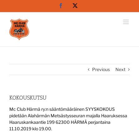
Skip
Facebook
X
to
content
Previous
Next
KOKOUSKUTSU
Mc Club Härmä ry:n sääntömääräinen SYYSKOKOUS
pidetään Alahärmän Metsästysseuran majalla Haaruksessa
Haaruskankaantie 199 62300 HÄRMÄ perjantaina
11.10.2019 klo 19.00.