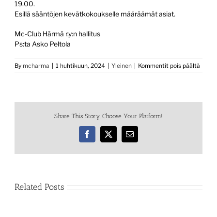
19.00.
Esillä sääntöjen kevätkokoukselle määräämät asiat.
Mc-Club Härmä r.y:n hallitus
Ps:ta Asko Peltola
artikk
By
mcharma
|
1 huhtikuun, 2024
|
Yleinen
|
Kommentit pois päältä
Kevät
Share This Story, Choose Your Platform!
Facebook
X
Email
Related Posts