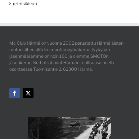
(ei otsikkoa)
Mc Club Härmä on vuonna 2002 perustettu Härmäläisten
motoristihenkilöiden moottoripyöräkerho. Nykyään
jäsenmäärämme on noin 160 ja olemme SMOTOn
jäsenkerho. Kerhotilat ovat Härmän teollisuusalueella
osoitteessa Tuomisentie 2, 62300 Härmä.