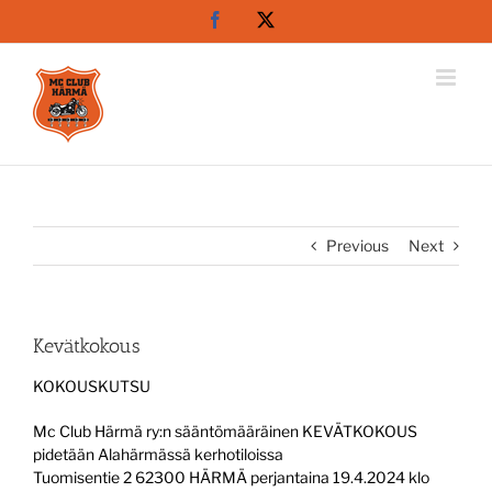
Skip
Facebook
X
to
content
Previous
Next
Kevätkokous
KOKOUSKUTSU
Mc Club Härmä ry:n sääntömääräinen KEVÄTKOKOUS
pidetään Alahärmässä kerhotiloissa
Tuomisentie 2 62300 HÄRMÄ perjantaina 19.4.2024 klo