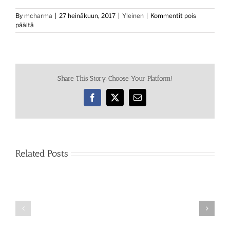
By
mcharma
|
27 heinäkuun, 2017
|
Yleinen
|
Kommentit pois
artikkelissa
päältä
Finnish
Harley
Weekend
2017
Share This Story, Choose Your Platform!
Facebook
X
Email
Related Posts